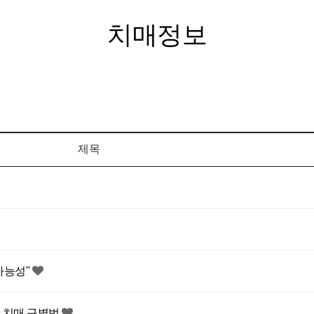
치매정보
제목
가능성"
s 치매 구별법