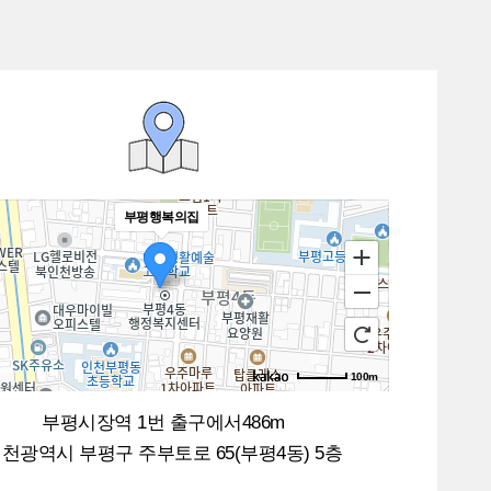
부평행복의집
100m
로드뷰
길찾기
지도 크게 보기
부평시장역 1번 출구에서486m
천광역시 부평구 주부토로 65(부평4동) 5층