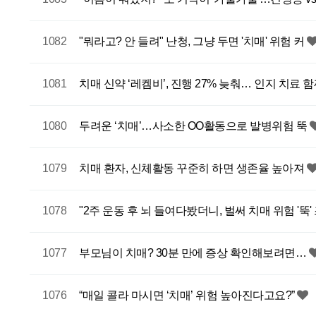
1082
"뭐라고? 안 들려" 난청, 그냥 두면 '치매' 위험 커
1081
치매 신약 ‘레켐비’, 진행 27% 늦춰… 인지 치료
1080
두려운 ‘치매’…사소한 OO활동으로 발병위험 뚝
1079
치매 환자, 신체활동 꾸준히 하면 생존율 높아져
1078
"2주 운동 후 뇌 들여다봤더니, 벌써 치매 위험 '뚝'
1077
부모님이 치매? 30분 만에 증상 확인해보려면…
1076
“매일 콜라 마시면 ‘치매’ 위험 높아진다고요?”