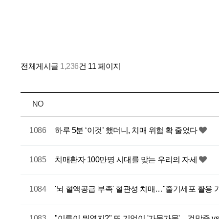
전체게시글
1,236
건
11 페이지
NO
1086
하루 5분 ‘이것’ 했더니, 치매 위험 확 줄었다
1085
치매환자 100만명 시대를 맞는 우리의 자세
1084
'뇌 혈액공급 부족' 혈관성 치매…"줄기세포 활용 
1083
"이름이 뭐였지?" 또 기억이 '가물가물'…건망증 v