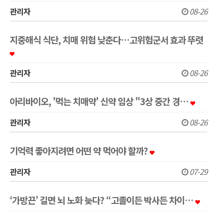
관리자
08-26
지중해식 식단, 치매 위험 낮춘다…고위험군서 효과 뚜렷
관리자
08-26
아리바이오, '먹는 치매약' 신약 임상 "3상 중간 경…
관리자
08-26
기억력 좋아지려면 어떤 약 먹어야 할까?
관리자
07-29
‘가방끈’ 길면 뇌 노화 늦다? “고졸이든 박사든 차이…