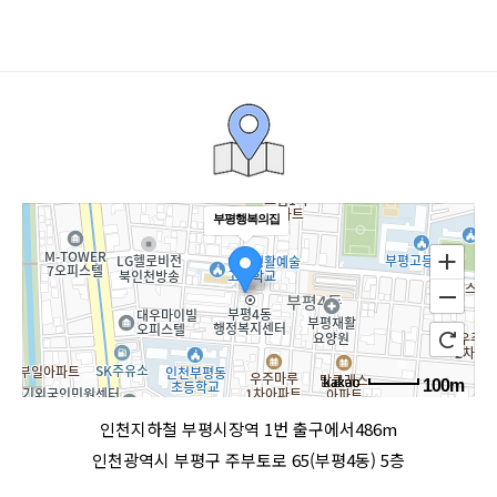
부평행복의집
100m
로드뷰
길찾기
지도 크게 보기
인천지하철 부평시장역 1번 출구에서486m
인천광역시 부평구 주부토로 65(부평4동) 5층