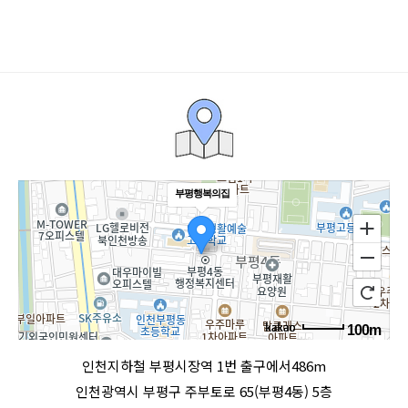
부평행복의집
100m
로드뷰
길찾기
지도 크게 보기
인천지하철 부평시장역 1번 출구에서486m
인천광역시 부평구 주부토로 65(부평4동) 5층