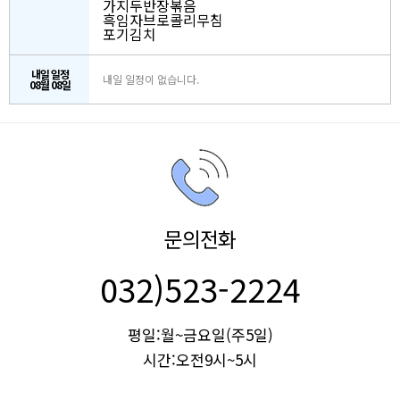
가지두반장볶음
흑임자브로콜리무침
포기김치
내일 일정
내일 일정이 없습니다.
08월 08일
문의전화
032)523-2224
평일:월~금요일(주5일)
시간:오전9시~5시