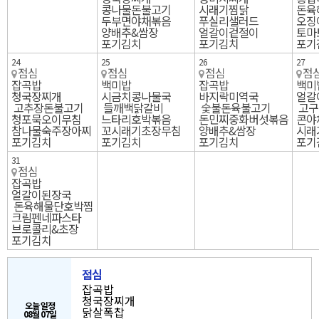
콩나물돈불고기
시래기찜닭
돈육
두부면야채볶음
푸실리샐러드
오징
양배추&쌈장
얼갈이겉절이
토마
포기김치
포기김치
포기
24
25
26
27
점심
점심
점심
점
잡곡밥
백미밥
잡곡밥
백미
청국장찌개
시금치콩나물국
바지락미역국
얼갈
고추장돈불고기
들깨백닭갈비
숯불돈육불고기
고구
청포묵오이무침
느타리호박볶음
돈민찌중화버섯볶음
콘야
참나물숙주장아찌
꼬시래기초장무침
양배추&쌈장
시래
포기김치
포기김치
포기김치
포기
31
점심
잡곡밥
얼갈이된장국
돈육해물단호박찜
크림펜네파스타
브로콜리&초장
포기김치
점심
잡곡밥
청국장찌개
오늘 일정
닭살폭찹
08월 07일