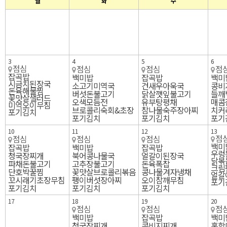
월
화
수
3
4
5
6
점심
점심
점심
점
잡곡밥
백미밥
잡곡밥
백미
시금치된장국
소고기미역국
건새우아욱국
콩비
돈육해물찜
버섯돈불고기
닭살깻잎불고기
들깨
꽃맛살샐러드
오색모듬전
유부탕평채
매콤
미역오이무침
브로콜리숙회&초장
참나물숙주장아찌
치커
포기김치
포기김치
포기김치
포기
10
11
12
13
점
점심
점심
점심
백미
잡곡밥
백미밥
잡곡밥
우렁
청국장찌개
북어콩나물국
얼갈이된장국
닭볶
파채돈불고기
고추장불고기
돈육폭찹
크림
단호박꿀찜
꽃맛살브로콜리볶음
콩나물겨자냉채
얼갈
꼬시래기초장무침
팽이버섯장아찌
오이참깨무침
포기
포기김치
포기김치
포기김치
17
18
19
20
점심
점심
점
백미밥
잡곡밥
백미
청국장찌개
콩비지찌개
홍합